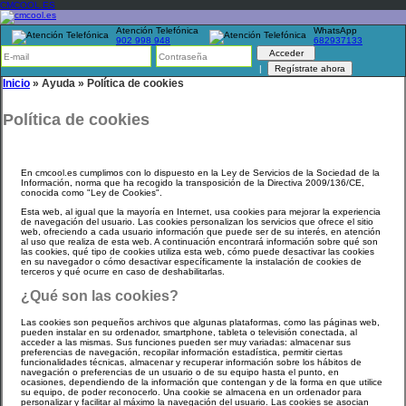
CMCOOL.ES
Atención Telefónica
WhatsApp
902 998 948
682937133
|
Inicio
»
Ayuda
»
Política de cookies
Política de cookies
En cmcool.es cumplimos con lo dispuesto en la Ley de Servicios de la Sociedad de la
Información, norma que ha recogido la transposición de la Directiva 2009/136/CE,
conocida como "Ley de Cookies".
Esta web, al igual que la mayoría en Internet, usa cookies para mejorar la experiencia
de navegación del usuario. Las cookies personalizan los servicios que ofrece el sitio
web, ofreciendo a cada usuario información que puede ser de su interés, en atención
al uso que realiza de esta web. A continuación encontrará información sobre qué son
las cookies, qué tipo de cookies utiliza esta web, cómo puede desactivar las cookies
en su navegador o cómo desactivar específicamente la instalación de cookies de
terceros y qué ocurre en caso de deshabilitarlas.
¿Qué son las cookies?
Las cookies son pequeños archivos que algunas plataformas, como las páginas web,
pueden instalar en su ordenador, smartphone, tableta o televisión conectada, al
acceder a las mismas. Sus funciones pueden ser muy variadas: almacenar sus
preferencias de navegación, recopilar información estadística, permitir ciertas
funcionalidades técnicas, almacenar y recuperar información sobre los hábitos de
navegación o preferencias de un usuario o de su equipo hasta el punto, en
ocasiones, dependiendo de la información que contengan y de la forma en que utilice
su equipo, de poder reconocerlo. Una cookie se almacena en un ordenador para
personalizar y facilitar al máximo la navegación del usuario. Las cookies se asocian