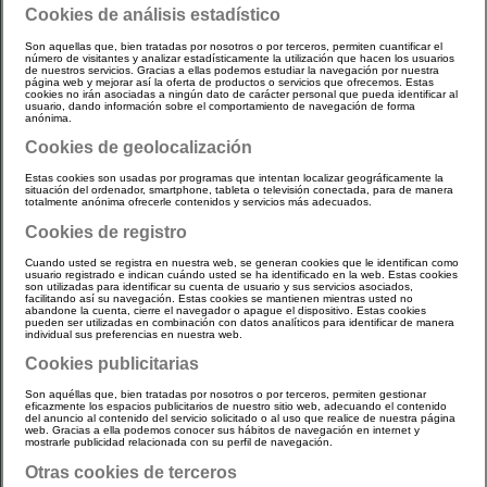
Cookies de análisis estadístico
Son aquellas que, bien tratadas por nosotros o por terceros, permiten cuantificar el
número de visitantes y analizar estadísticamente la utilización que hacen los usuarios
de nuestros servicios. Gracias a ellas podemos estudiar la navegación por nuestra
página web y mejorar así la oferta de productos o servicios que ofrecemos. Estas
cookies no irán asociadas a ningún dato de carácter personal que pueda identificar al
usuario, dando información sobre el comportamiento de navegación de forma
anónima.
Cookies de geolocalización
Estas cookies son usadas por programas que intentan localizar geográficamente la
situación del ordenador, smartphone, tableta o televisión conectada, para de manera
totalmente anónima ofrecerle contenidos y servicios más adecuados.
Cookies de registro
Cuando usted se registra en nuestra web, se generan cookies que le identifican como
usuario registrado e indican cuándo usted se ha identificado en la web. Estas cookies
son utilizadas para identificar su cuenta de usuario y sus servicios asociados,
facilitando así su navegación. Estas cookies se mantienen mientras usted no
abandone la cuenta, cierre el navegador o apague el dispositivo. Estas cookies
pueden ser utilizadas en combinación con datos analíticos para identificar de manera
individual sus preferencias en nuestra web.
Cookies publicitarias
Son aquéllas que, bien tratadas por nosotros o por terceros, permiten gestionar
eficazmente los espacios publicitarios de nuestro sitio web, adecuando el contenido
del anuncio al contenido del servicio solicitado o al uso que realice de nuestra página
web. Gracias a ella podemos conocer sus hábitos de navegación en internet y
mostrarle publicidad relacionada con su perfil de navegación.
Otras cookies de terceros