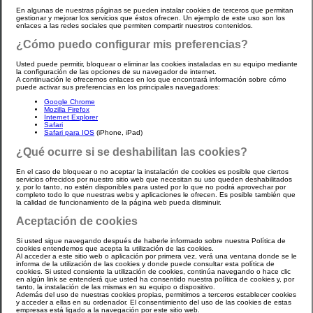
En algunas de nuestras páginas se pueden instalar cookies de terceros que permitan
gestionar y mejorar los servicios que éstos ofrecen. Un ejemplo de este uso son los
enlaces a las redes sociales que permiten compartir nuestros contenidos.
¿Cómo puedo configurar mis preferencias?
Usted puede permitir, bloquear o eliminar las cookies instaladas en su equipo mediante
la configuración de las opciones de su navegador de internet.
A continuación le ofrecemos enlaces en los que encontrará información sobre cómo
puede activar sus preferencias en los principales navegadores:
Google Chrome
Mozilla Firefox
Internet Explorer
Safari
Safari para IOS
(iPhone, iPad)
¿Qué ocurre si se deshabilitan las cookies?
En el caso de bloquear o no aceptar la instalación de cookies es posible que ciertos
servicios ofrecidos por nuestro sitio web que necesitan su uso queden deshabilitados
y, por lo tanto, no estén disponibles para usted por lo que no podrá aprovechar por
completo todo lo que nuestras webs y aplicaciones le ofrecen. Es posible también que
la calidad de funcionamiento de la página web pueda disminuir.
Aceptación de cookies
Si usted sigue navegando después de haberle informado sobre nuestra Política de
cookies entendemos que acepta la utilización de las cookies.
Al acceder a este sitio web o aplicación por primera vez, verá una ventana donde se le
informa de la utilización de las cookies y donde puede consultar esta política de
cookies. Si usted consiente la utilización de cookies, continúa navegando o hace clic
en algún link se entenderá que usted ha consentido nuestra política de cookies y, por
tanto, la instalación de las mismas en su equipo o dispositivo.
Además del uso de nuestras cookies propias, permitimos a terceros establecer cookies
y acceder a ellas en su ordenador. El consentimiento del uso de las cookies de estas
empresas está ligado a la navegación por este sitio web.