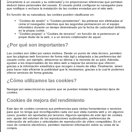
únicamente a un usuario y su ordenador y no proporcionan referencias que permitan
deducir datos personales del usuario. El usuario podrá configurar su navegador para
que notifique o rechace la instalación de las cookies enviadas por el sitio web.
En función de su naturaleza, las cookies pueden clasificarse en:
"Cookies de sesión" o "Cookies persistentes": las primeras son eliminadas al
cerrar el navegador, mientras que las segundas permanecen en el equipo
informático durante un tiempo determinado por la fecha de caducidad definida
en la propia cookie.
"Cookies propias" o "Cookies de terceros": en función de si pertenecen al
propio titular de la web, o a un tercero colaborador de aquel.
¿Por qué son importantes?
Las cookies son útiles por varios motivos. Desde un punto de vista técnico, permiten
que las páginas web funcionen de forma más ágil y adaptada a las preferencias del
usuario como, por ejemplo, almacenar su idioma o la moneda de su país. Además,
ayudan a los responsables de los sitios web a mejorar los servicios que ofrecen,
gracias a la información estadística que recogen a través de ellas. Finalmente, sirven
para hacer más eficiente la publicidad que le mostramos, gracias a la cual le podemos
ofrecer servicios de forma gratuita.
¿Cómo utilizamos las cookies?
Navegar por www.cmcool.es supone que se puedan instalar los siguientes tipos de
cookies:
Cookies de mejora del rendimiento
Este tipo de cookies conserva sus preferencias para ciertas herramientas o servicios
para que no tenga que reconfigurarlos cada vez que visita nuestra web y, en algunos
casos, pueden ser aportadas por terceros. Algunos ejemplos de este tipo de cookies
son: ajuste del volumen de los reproductores audiovisuales, preferencias de
ordenación de artículos o velocidades de reproducción de vídeo compatibles. En el
caso de comercio electrónico, permiten mantener información sobre su cesta de la
compra.